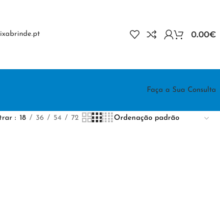
0.00
€
xabrinde.pt
Faça a Sua Consulta
trar
18
36
54
72