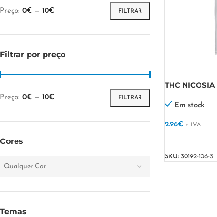
Preço:
0€
—
10€
FILTRAR
Filtrar por preço
THC NICOSIA W
homem. Cor b
Preço:
0€
—
10€
FILTRAR
Em stock
2.96
€
+ IVA
VER OPÇÕES
Cores
SKU:
30192-106-S
Qualquer Cor
Temas