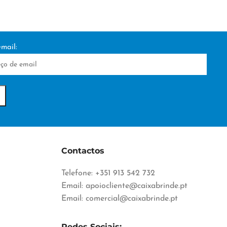
mail:
Contactos
Telefone: +351 913 542 732
Email:
apoiocliente@caixabrinde.pt
Email:
comercial@caixabrinde.pt
Redes Sociais: