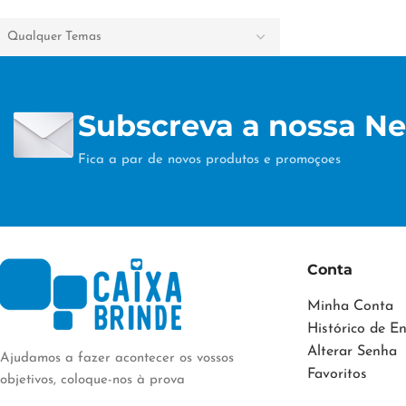
Qualquer Temas
Subscreva a nossa Ne
Fica a par de novos produtos e promoçoes
Conta
Minha Conta
Histórico de 
Alterar Senha
Ajudamos a fazer acontecer os vossos
Favoritos
objetivos, coloque-nos à prova