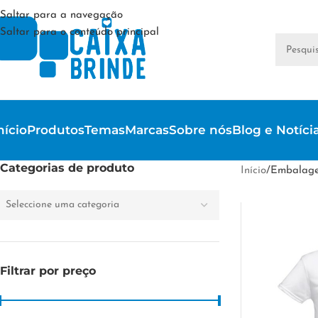
Saltar para a navegação
Saltar para o conteúdo principal
nício
Produtos
Temas
Marcas
Sobre nós
Blog e Notíci
Categorias de produto
Início
/
Embalage
Seleccione uma categoria
Filtrar por preço