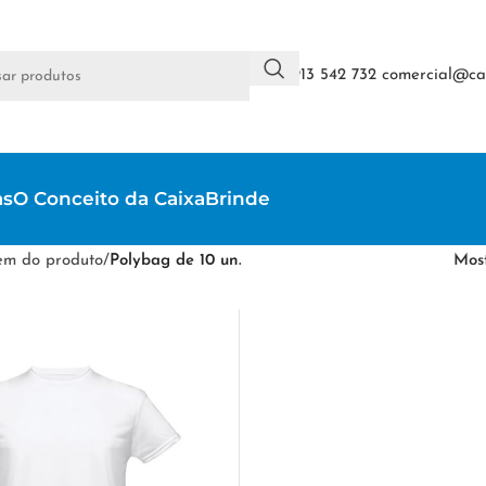
+351 913 542 732
comercial@cai
as
O Conceito da CaixaBrinde
m do produto
/
Polybag de 10 un.
Mos