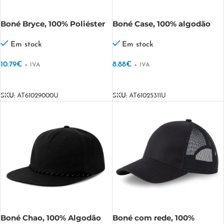
Boné Bryce, 100% Poliéster
Boné Case, 100% algodão
reciclado Bryce
chino Case
Em stock
Em stock
10.79
€
8.88
€
+ IVA
+ IVA
VER OPÇÕES
VER OPÇÕES
SKU:
AT61029000U
SKU:
AT61025311U
Boné Chao, 100% Algodão
Boné com rede, 100%