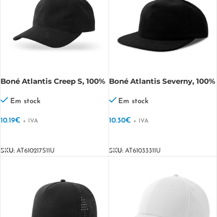
Boné Atlantis Creep S, 100%
Boné Atlantis Severny, 100%
poliéster reciclado Creep S
poliéster reciclado Severny
Em stock
Em stock
10.19
€
10.30
€
+ IVA
+ IVA
VER OPÇÕES
VER OPÇÕES
SKU:
AT610217S11U
SKU:
AT61033311U