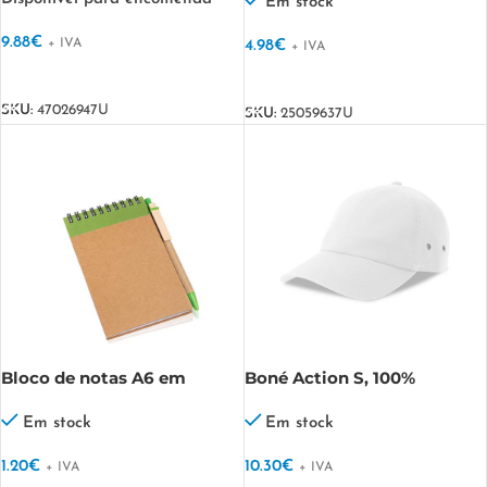
Em stock
9.88
€
+ IVA
4.98
€
+ IVA
VER OPÇÕES
VER OPÇÕES
SKU:
47026947U
SKU:
25059637U
Bloco de notas A6 em
Boné Action S, 100%
cartão, com esferográfica
Algodão ACTION-S
Recynote A6
Em stock
Em stock
1.20
€
10.30
€
+ IVA
+ IVA