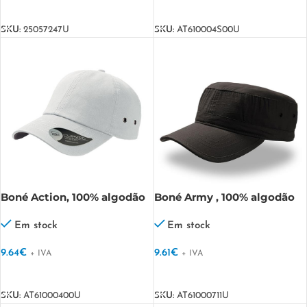
VER OPÇÕES
VER OPÇÕES
SKU:
25057247U
SKU:
AT610004S00U
Boné Action, 100% algodão
Boné Army , 100% algodão
chino Action
ripstop Army
Em stock
Em stock
9.64
€
9.61
€
+ IVA
+ IVA
VER OPÇÕES
VER OPÇÕES
SKU:
AT61000400U
SKU:
AT61000711U