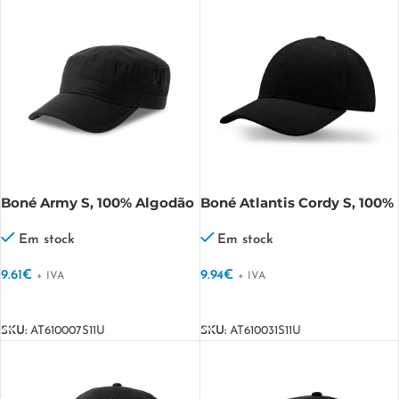
Boné Army S, 100% Algodão
Boné Atlantis Cordy S, 100%
ARMY-S
poliéster reciclado Cordy S
Em stock
Em stock
9.61
€
9.94
€
+ IVA
+ IVA
VER OPÇÕES
VER OPÇÕES
SKU:
AT610007S11U
SKU:
AT610031S11U