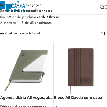
Saltar para a navegação
Saltar para o conteúdo principal
Início
/
Cor do produto
/
Verde Oliveira
A mostrar 1–18 de 83 resultados
Mostrar barra lateral
Agenda diária A5 Vegas, aba
Bloco A5 Davda com capa
magnética Vegas
em PU flexível Danote
Disponível para encomenda