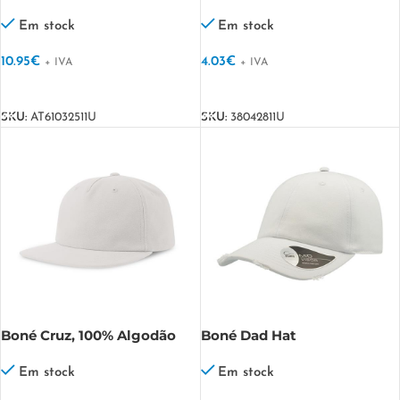
Chao
algodão Rydell
Em stock
Em stock
10.95
€
4.03
€
+ IVA
+ IVA
VER OPÇÕES
VER OPÇÕES
SKU:
AT61032511U
SKU:
38042811U
Boné Cruz, 100% Algodão
Boné Dad Hat
Cruz
Destroyed,100% algodão
chino Dad Hat Destroyed
Em stock
Em stock