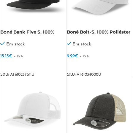
Boné Bank Five S, 100%
Boné Bolt-S, 100% Poliéster
poliéster Reciclado Bank
Bolt-S
Five S
Em stock
Em stock
15.13
€
9.29
€
+ IVA
+ IVA
VER OPÇÕES
VER OPÇÕES
SKU:
AT610257S11U
SKU:
AT61034000U