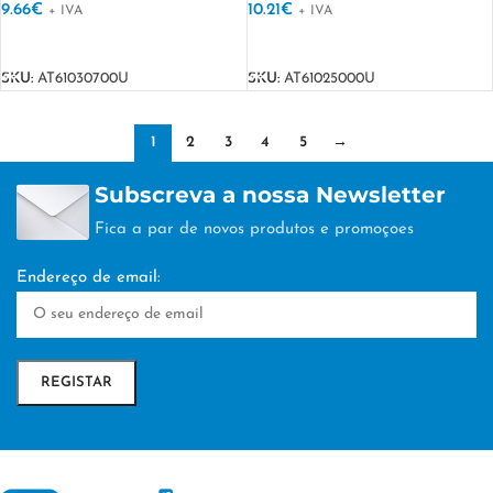
9.66
€
10.21
€
+ IVA
+ IVA
VER OPÇÕES
VER OPÇÕES
SKU:
AT61030700U
SKU:
AT61025000U
1
2
3
4
5
→
Subscreva a nossa Newsletter
Fica a par de novos produtos e promoçoes
Endereço de email: