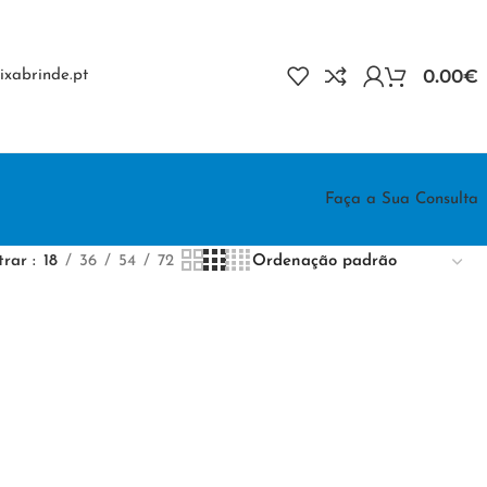
0.00
€
xabrinde.pt
Faça a Sua Consulta
trar
18
36
54
72