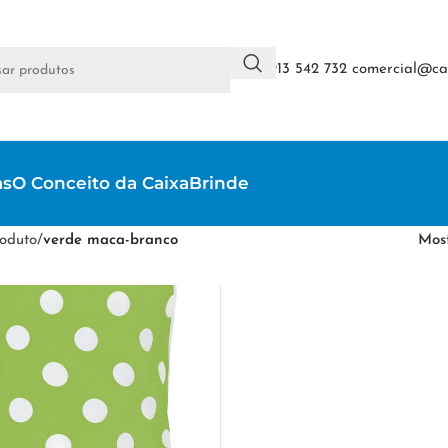
+351 913 542 732
comercial@cai
as
O Conceito da CaixaBrinde
oduto
/
verde maca-branco
Mos