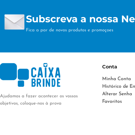
Subscreva a nossa Ne
Fica a par de novos produtos e promoçoes
Conta
Minha Conta
Histórico de 
Alterar Senha
Ajudamos a fazer acontecer os vossos
Favoritos
objetivos, coloque-nos à prova