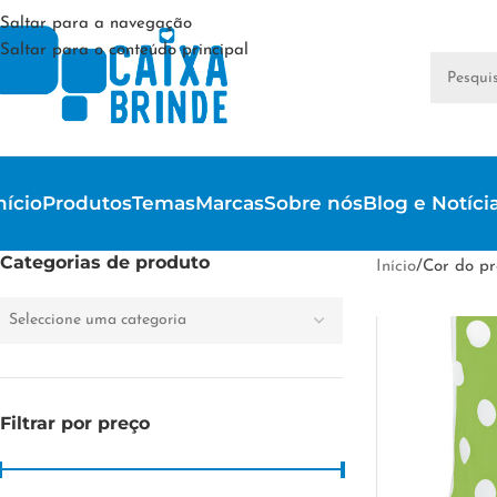
Saltar para a navegação
Saltar para o conteúdo principal
nício
Produtos
Temas
Marcas
Sobre nós
Blog e Notíci
Categorias de produto
Início
/
Cor do pr
Seleccione uma categoria
Filtrar por preço