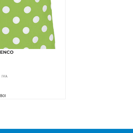
MENCO
+ IVA
B01