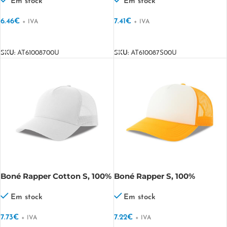
Liberty Sandwich
Sandwich-S
Em stock
Em stock
6.46
€
7.41
€
+ IVA
+ IVA
VER OPÇÕES
VER OPÇÕES
SKU:
AT61008700U
SKU:
AT610087S00U
Boné Rapper Cotton S, 100%
Boné Rapper S, 100%
Algodão / 100% Poliéster
Poliéster Reciclado
Reciclado RAPPER
RAPPER-S
Em stock
Em stock
COTTON-S
7.73
€
7.22
€
+ IVA
+ IVA