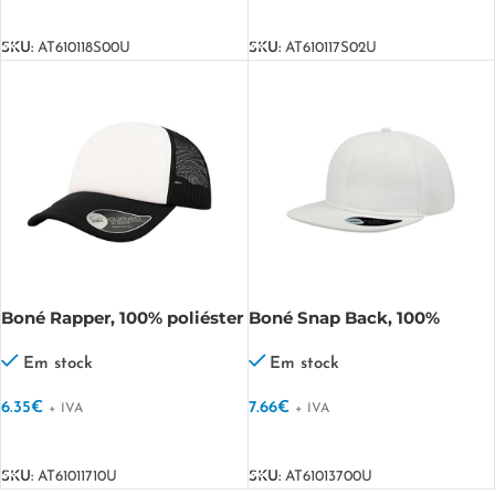
VER OPÇÕES
VER OPÇÕES
SKU:
AT610118S00U
SKU:
AT610117S02U
Boné Rapper, 100% poliéster
Boné Snap Back, 100%
Rapper
acrílico Snap Back
Em stock
Em stock
6.35
€
7.66
€
+ IVA
+ IVA
VER OPÇÕES
VER OPÇÕES
SKU:
AT61011710U
SKU:
AT61013700U