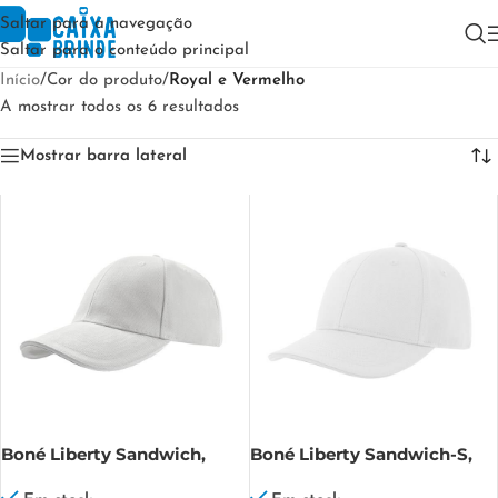
Saltar para a navegação
Saltar para o conteúdo principal
Início
/
Cor do produto
/
Royal e Vermelho
A mostrar todos os 6 resultados
Mostrar barra lateral
Boné Liberty Sandwich,
Boné Liberty Sandwich-S,
100% algodão escovado
100% Algodão Liberty