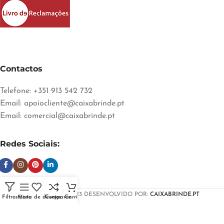
Contactos
Telefone: +351 913 542 732
Email:
apoiocliente@caixabrinde.pt
Email:
comercial@caixabrinde.pt
Redes Sociais:
CAIXABRINDE
2023 DESENVOLVIDO POR:
CAIXABRINDE.PT
Filtros
Menu
Lista de desejos
Comparar
Carrinho