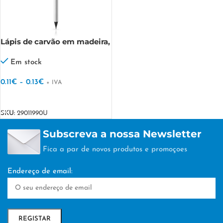
Lápis de carvão em madeira,
metalizado Glamour
Em stock
0.11
€
–
0.13
€
+ IVA
VER OPÇÕES
SKU:
29011990U
Subscreva a nossa Newsletter
Fica a par de novos produtos e promoçoes
Endereço de email: