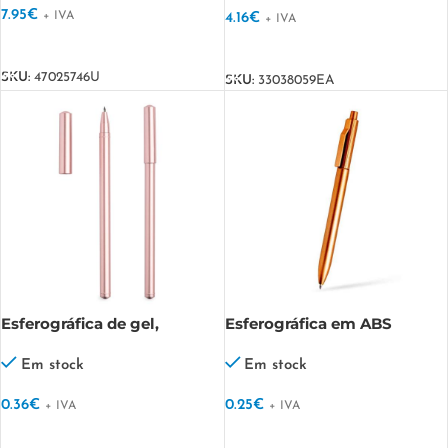
7.95
€
+ IVA
4.16
€
+ IVA
VER OPÇÕES
VER OPÇÕES
SKU:
47025746U
SKU:
33038059EA
Esferográfica de gel,
Esferográfica em ABS
acabamento metálico, com
reciclado, cores metalizadas
tampa Charm
Metalisse
Em stock
Em stock
0.36
€
0.25
€
+ IVA
+ IVA
VER OPÇÕES
VER OPÇÕES