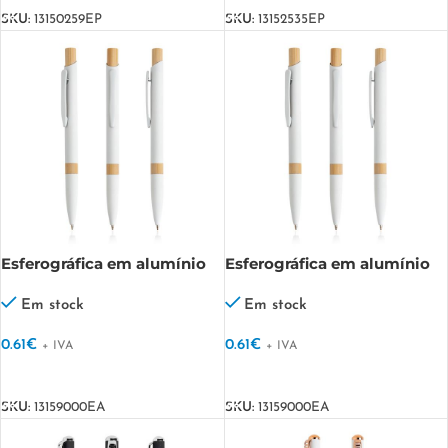
SKU:
13150259EP
SKU:
13152535EP
Esferográfica em alumínio
Esferográfica em alumínio
reciclado, detalhe em
reciclado, detalhes em
bambu Bulu
bambu Bulu
Em stock
Em stock
0.61
€
0.61
€
+ IVA
+ IVA
VER OPÇÕES
VER OPÇÕES
SKU:
13159000EA
SKU:
13159000EA