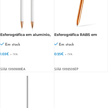
Esferográfica em alumínio,
Esferográfica RABS em
detalhes rose gold Writz
cores metalizadas Metalisse
Em stock
Em stock
1.03
€
0.25
€
+ IVA
+ IVA
VER OPÇÕES
VER OPÇÕES
SKU:
13150500EA
SKU:
13152535EP