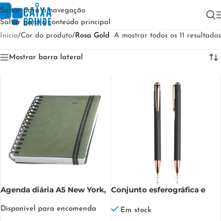
Saltar para a navegação
Saltar para o conteúdo principal
Início
/
Cor do produto
/
Rosa Gold
A mostrar todos os 11 resultados
Mostrar barra lateral
Agenda diária A5 New York,
Conjunto esferográfica e
argolas duplas New York
lapiseira em metal, caixa de
Disponível para encomenda
oferta Writz Set
Em stock