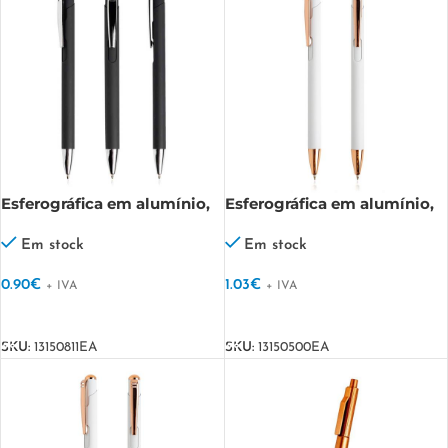
Esferográfica em alumínio,
Esferográfica em alumínio,
detalhe prateado Writzilver
detalhes rose gold Writz
Em stock
Em stock
0.90
€
1.03
€
+ IVA
+ IVA
VER OPÇÕES
VER OPÇÕES
SKU:
13150811EA
SKU:
13150500EA