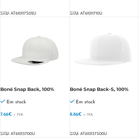
VER OPÇÕES
VER OPÇÕES
SKU:
AT610117S02U
SKU:
AT61011710U
Boné Snap Back, 100%
Boné Snap Back-S, 100%
acrílico Snap Back
Poliéster Reciclado Snap
Back-S
Em stock
Em stock
7.66
€
8.86
€
+ IVA
+ IVA
VER OPÇÕES
VER OPÇÕES
SKU:
AT61013700U
SKU:
AT610137S00U