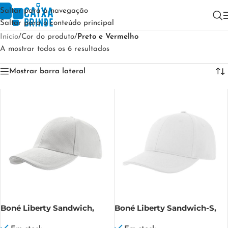
Saltar para a navegação
Saltar para o conteúdo principal
Início
/
Cor do produto
/
Preto e Vermelho
A mostrar todos os 6 resultados
Mostrar barra lateral
Boné Liberty Sandwich,
Boné Liberty Sandwich-S,
100% algodão escovado
100% Algodão Liberty