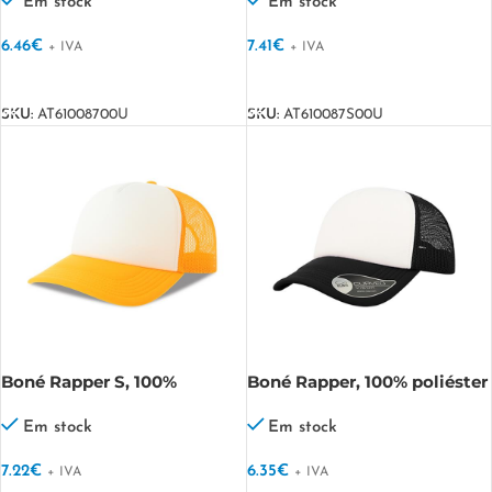
Liberty Sandwich
Sandwich-S
Em stock
Em stock
6.46
€
7.41
€
+ IVA
+ IVA
VER OPÇÕES
VER OPÇÕES
SKU:
AT61008700U
SKU:
AT610087S00U
Boné Rapper S, 100%
Boné Rapper, 100% poliéster
Poliéster Reciclado
Rapper
RAPPER-S
Em stock
Em stock
7.22
€
6.35
€
+ IVA
+ IVA