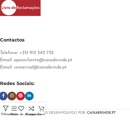
Contactos
Telefone: +351 913 542 732
Email:
apoiocliente@caixabrinde.pt
Email:
comercial@caixabrinde.pt
Redes Sociais:
CAIXABRINDE
2023 DESENVOLVIDO POR:
CAIXABRINDE.PT
Filtros
Menu
Lista de desejos
Comparar
Carrinho