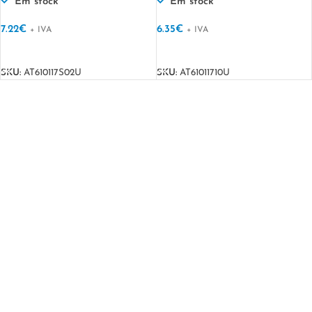
RAPPER-S
Em stock
Em stock
7.22
€
6.35
€
+ IVA
+ IVA
VER OPÇÕES
VER OPÇÕES
SKU:
AT610117S02U
SKU:
AT61011710U