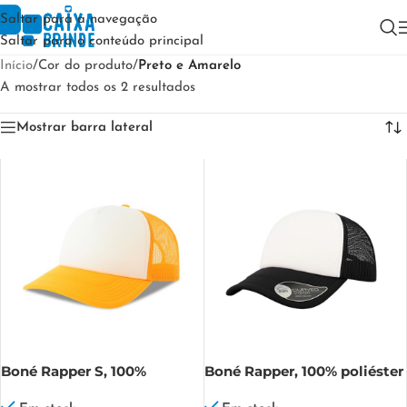
Saltar para a navegação
Saltar para o conteúdo principal
Início
/
Cor do produto
/
Preto e Amarelo
A mostrar todos os 2 resultados
Mostrar barra lateral
Boné Rapper S, 100%
Boné Rapper, 100% poliéster
Poliéster Reciclado
Rapper