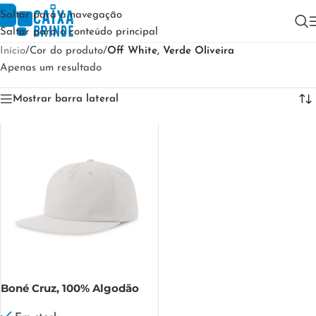
Saltar para a navegação
Saltar para o conteúdo principal
Início
/
Cor do produto
/
Off White, Verde Oliveira
Apenas um resultado
Mostrar barra lateral
Boné Cruz, 100% Algodão
Cruz