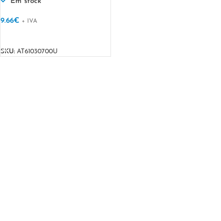
Em stock
9.66
€
+ IVA
VER OPÇÕES
SKU:
AT61030700U