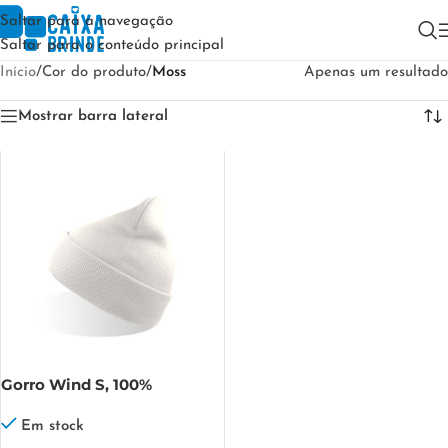
Saltar para a navegação
Saltar para o conteúdo principal
Início
/
Cor do produto
/
Moss
Apenas um resultado
Mostrar barra lateral
Gorro Wind S, 100%
Poliéster Reciclado Wind S
Em stock