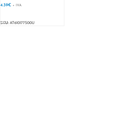
4.39
€
+ IVA
VER OPÇÕES
SKU:
AT610177S00U