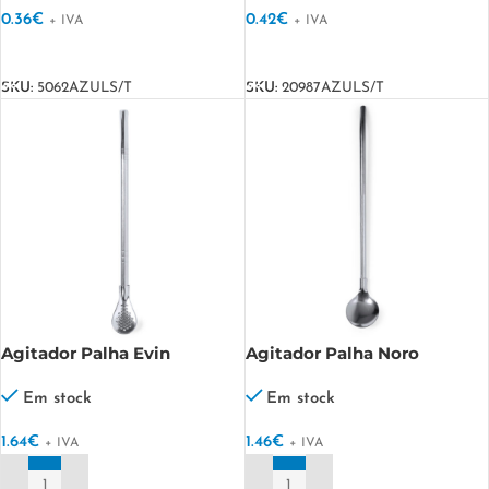
0.36
€
0.42
€
+ IVA
+ IVA
VER OPÇÕES
VER OPÇÕES
SKU:
5062AZULS/T
SKU:
20987AZULS/T
Agitador Palha Evin
Agitador Palha Noro
Em stock
Em stock
1.64
€
1.46
€
+ IVA
+ IVA