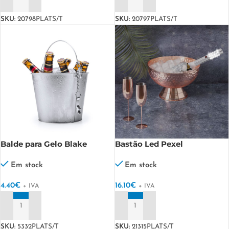
ADICIONAR
ADICIONAR
SKU:
20798PLATS/T
SKU:
20797PLATS/T
Balde para Gelo Blake
Bastão Led Pexel
Em stock
Em stock
4.40
€
16.10
€
+ IVA
+ IVA
ADICIONAR
ADICIONAR
SKU:
5332PLATS/T
SKU:
21315PLATS/T