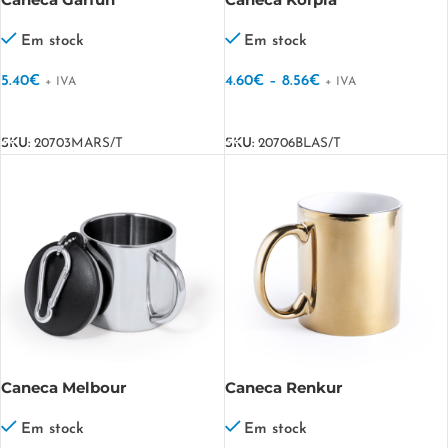
Em stock
Em stock
5.40
€
4.60
€
–
8.56
€
+ IVA
+ IVA
VER OPÇÕES
VER OPÇÕES
SKU:
20703MARS/T
SKU:
20706BLAS/T
Caneca Melbour
Caneca Renkur
Em stock
Em stock