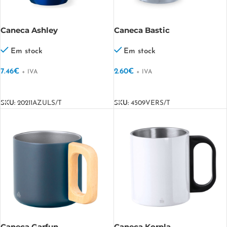
Caneca Ashley
Caneca Bastic
Em stock
Em stock
7.46
€
2.60
€
+ IVA
+ IVA
VER OPÇÕES
VER OPÇÕES
SKU:
20211AZULS/T
SKU:
4509VERS/T
Caneca Garfun
Caneca Korpla