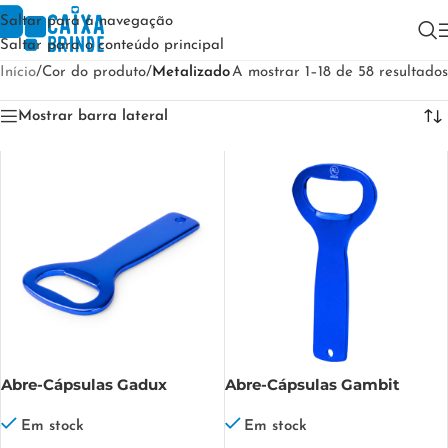
Saltar para a navegação
Saltar para o conteúdo principal
Início
/
Cor do produto
/
Metalizado
A mostrar 1–18 de 58 resultados
Mostrar barra lateral
Abre-Cápsulas Gadux
Abre-Cápsulas Gambit
Em stock
Em stock