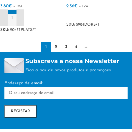
3.80
€
2.36
€
+ IVA
+ IVA
VER OPÇÕES
ADICIONAR
SKU:
5984DORS/T
SKU:
20457PLATS/T
1
2
3
4
→
Subscreva a nossa Newsletter
Fica a par de novos produtos e promoçoes
Endereço de email: