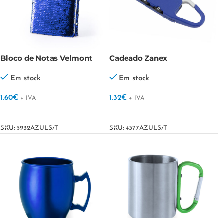
Bloco de Notas Velmont
Cadeado Zanex
Em stock
Em stock
1.60
€
1.32
€
+ IVA
+ IVA
VER OPÇÕES
VER OPÇÕES
SKU:
5932AZULS/T
SKU:
4377AZULS/T