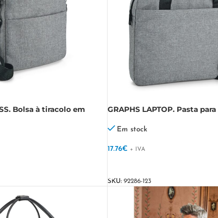
. Bolsa à tiracolo em
GRAPHS LAPTOP. Pasta para p
em 600D
Em stock
17.76
€
+ IVA
VER OPÇÕES
SKU:
92286-123