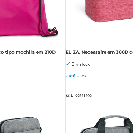
o tipo mochila em 210D
ELIZA. Necessaire em 300D d
em preto
densidade
Em stock
7.16
€
+ IVA
VER OPÇÕES
SKU:
92731-102