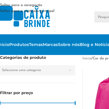
Saltar para a navegação
Saltar para o conteúdo principal
nício
Produtos
Temas
Marcas
Sobre nós
Blog e Notíci
Categorias de produto
Início
/
Cor do pr
Seleccione uma categoria
Filtrar por preço