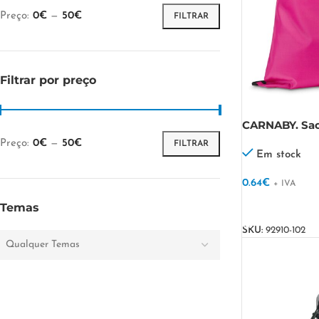
Preço:
0€
—
50€
FILTRAR
Filtrar por preço
CARNABY. Sac
com cordões 
Preço:
0€
—
50€
FILTRAR
Em stock
0.64
€
+ IVA
VER OPÇÕES
Temas
SKU:
92910-102
Qualquer Temas