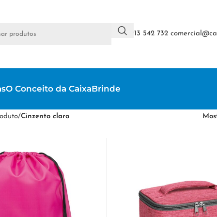
+351 913 542 732
comercial@cai
as
O Conceito da CaixaBrinde
oduto
/
Cinzento claro
Mos