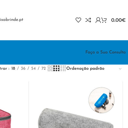
0.00
€
xabrinde.pt
Faça a Sua Consulta
trar
18
36
54
72