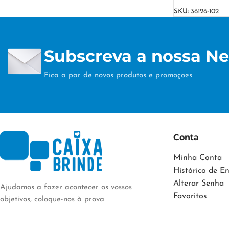
SKU:
36126-102
Subscreva a nossa Ne
Fica a par de novos produtos e promoçoes
Conta
Minha Conta
Histórico de 
Alterar Senha
Ajudamos a fazer acontecer os vossos
Favoritos
objetivos, coloque-nos à prova