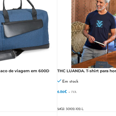
Saco de viagem em 600D
THC LUANDA. T-shirt para 
lipele
formato tubular em algodão
Em stock
6.86
€
+ IVA
VER OPÇÕES
SKU:
30102-102-L