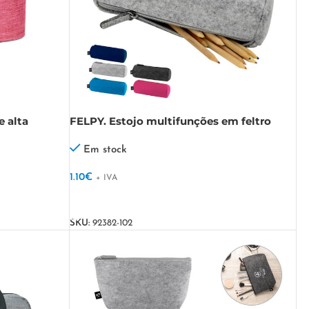
e alta
FELPY. Estojo multifunções em feltro
reciclado (100% rPET)
Em stock
1.10
€
+ IVA
VER OPÇÕES
SKU:
92382-102