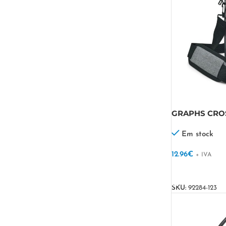
GRAPHS CROSS
600D
Em stock
12.96
€
+ IVA
VER OPÇÕES
SKU:
92284-123