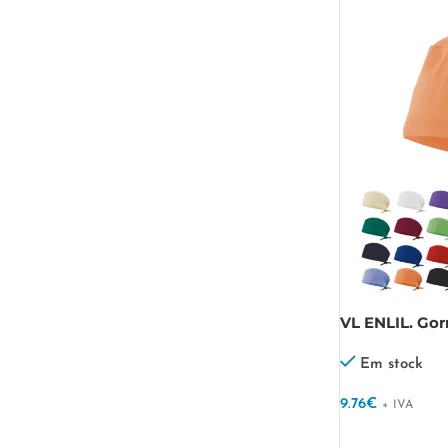
VL ENLIL. Gorr
(190g/m²), em
(65%)
Em stock
9.76
€
+ IVA
VER OPÇÕES