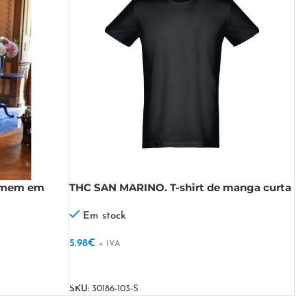
homem em
THC SAN MARINO. T-shirt de manga curta
para homem em algodão penteado
Em stock
5.98
€
+ IVA
VER OPÇÕES
SKU:
30186-103-S