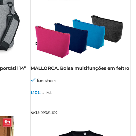
ortátil 14”
MALLORCA. Bolsa multifunções em feltro
reciclado (100% rPET)
Em stock
1.10
€
+ IVA
VER OPÇÕES
SKU:
92381-102