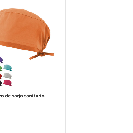
o de sarja sanitário
 algodão (35%) e poliéster