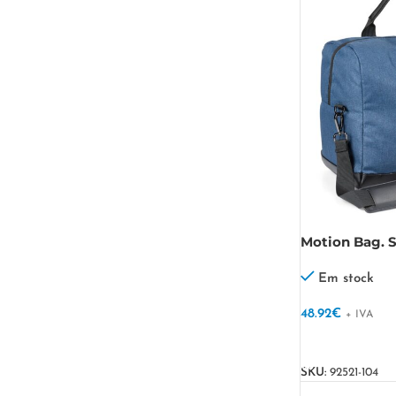
Motion Bag. 
catiónico e po
Em stock
48.92
€
+ IVA
VER OPÇÕES
SKU:
92521-104