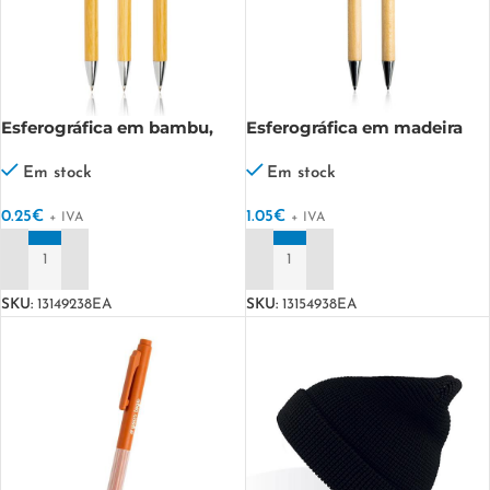
Esferográfica em bambu,
Esferográfica em madeira
com clip metálico Bampen
com touch Woody
Em stock
Em stock
0.25
€
1.05
€
+ IVA
+ IVA
ADICIONAR
ADICIONAR
SKU:
13149238EA
SKU:
13154938EA