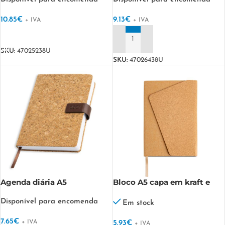
10.85
€
9.13
€
+ IVA
+ IVA
VER OPÇÕES
ADICIONAR
SKU:
47025238U
SKU:
47026438U
Agenda diária A5
Bloco A5 capa em kraft e
Stockholm, cortiça
cortiça, fecho magnético
Disponível para encomenda
Stockholm
Abacork
Em stock
7.65
€
+ IVA
5.93
€
+ IVA