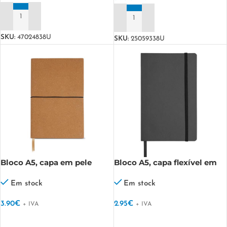
ADICIONAR
ADICIONAR
SKU:
47024838U
SKU:
25059338U
Bloco A5, capa em pele
Bloco A5, capa flexível em
reciclada Dubai book
PU térmico Flexy
Em stock
Em stock
3.90
€
2.95
€
+ IVA
+ IVA
VER OPÇÕES
VER OPÇÕES