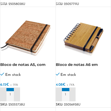
SKU:
25058038U
SKU:
25057711U
Bloco de notas A5, com
Bloco de notas A6 em
capa em cortiça e bolsa
bamboo Bambook
Corknote A5
Em stock
Em stock
6.15
€
4.08
€
+ IVA
+ IVA
ADICIONAR
ADICIONAR
SKU:
25055738U
SKU:
25056938U