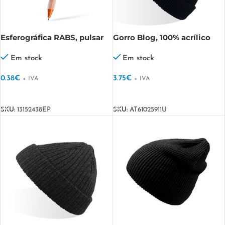
Esferográfica RABS, pulsar
Gorro Blog, 100% acrílico
silencioso Silpulseaura
Blog
Em stock
Em stock
0.38
€
3.75
€
+ IVA
+ IVA
VER OPÇÕES
VER OPÇÕES
SKU:
13152438EP
SKU:
AT61025911U