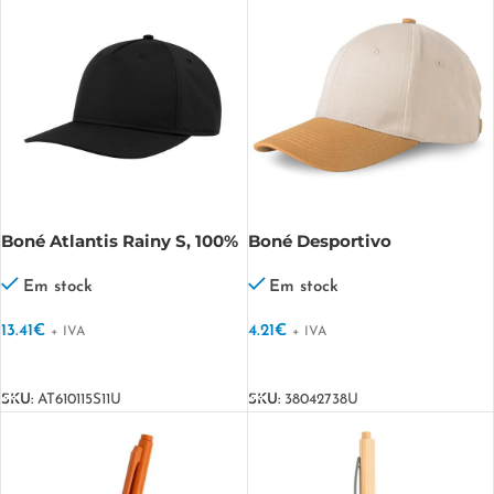
Boné Atlantis Rainy S, 100%
Boné Desportivo
poliéster reciclado Rainy S
Estruturado, 100% algodão
Duston
Em stock
Em stock
13.41
€
4.21
€
+ IVA
+ IVA
VER OPÇÕES
VER OPÇÕES
SKU:
AT610115S11U
SKU:
38042738U