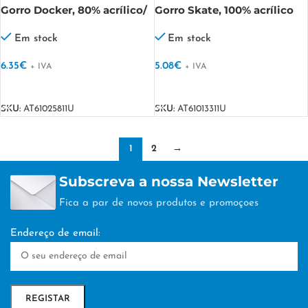
Gorro Docker, 80% acrílico/
Gorro Skate, 100% acrílico
20% poliéster Docker
Skate
Em stock
Em stock
6.35
€
5.08
€
+ IVA
+ IVA
VER OPÇÕES
VER OPÇÕES
SKU:
AT61025811U
SKU:
AT61013311U
1
2
→
Subscreva a nossa Newsletter
Fica a par de novos produtos e promoçoes
Endereço de email: