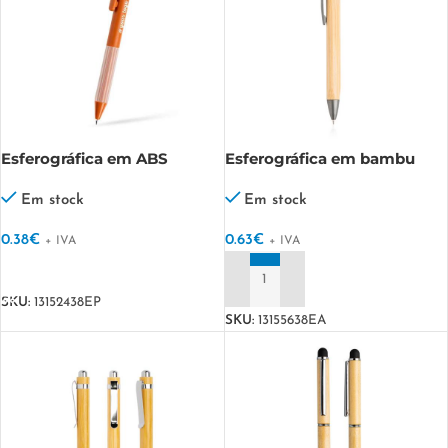
Esferográfica em ABS
Esferográfica em bambu
reciclado, pulsar silencioso
triangular Boliboo
Silpulseaura
Em stock
Em stock
0.38
€
0.63
€
+ IVA
+ IVA
VER OPÇÕES
ADICIONAR
SKU:
13152438EP
SKU:
13155638EA