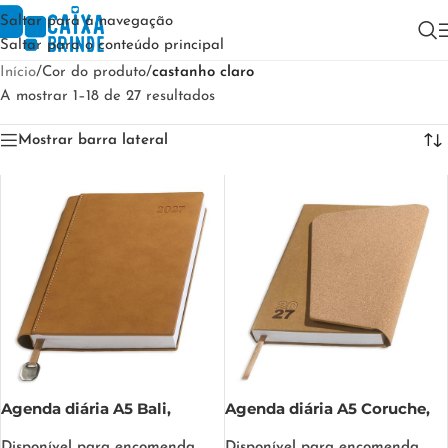
Saltar para a navegação
Saltar para o conteúdo principal
Início
/
Cor do produto
/
castanho claro
A mostrar 1–18 de 27 resultados
Mostrar barra lateral
Agenda diária A5 Bali,
Agenda diária A5 Coruche,
nubuck Bali
kraft e cortiça CORUCHE
Disponível para encomenda
Disponível para encomenda