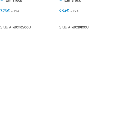
Reciclado RAPPER
Em stock
Em stock
COTTON-S
7.73
€
9.94
€
+ IVA
+ IVA
VER OPÇÕES
VER OPÇÕES
SKU:
AT610118S00U
SKU:
AT61029100U