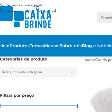
Saltar para a navegação
Saltar para o conteúdo principal
nício
Produtos
Temas
Marcas
Sobre nós
Blog e Notíci
Categorias de produto
Início
/
Cor do pr
Seleccione uma categoria
Filtrar por preço