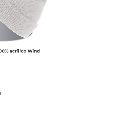
00% acrílico Wind
U