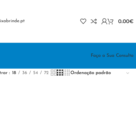
0.00
€
xabrinde.pt
Faça a Sua Consulta
trar
18
36
54
72