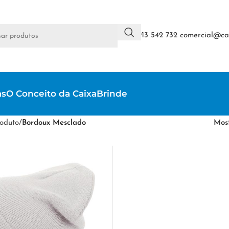
+351 913 542 732
comercial@cai
as
O Conceito da CaixaBrinde
oduto
/
Bordoux Mesclado
Mos