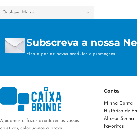
Qualquer Marca
Subscreva a nossa Ne
Fica a par de novos produtos e promoçoes
Conta
Minha Conta
Histórico de 
Alterar Senha
Ajudamos a fazer acontecer os vossos
Favoritos
objetivos, coloque-nos à prova