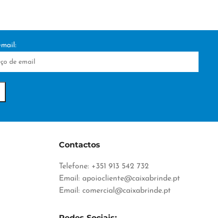
mail:
Contactos
Telefone: +351 913 542 732
Email:
apoiocliente@caixabrinde.pt
Email:
comercial@caixabrinde.pt
Redes Sociais: