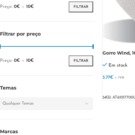
Preço:
0€
—
10€
FILTRAR
Filtrar por preço
Gorro Wind, 1
Preço:
0€
—
10€
FILTRAR
Em stock
3.77
€
+ IVA
VER OPÇÕES
Temas
SKU:
AT61017700
Qualquer Temas
Marcas