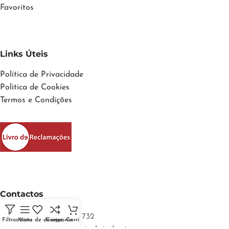
Favoritos
Links Úteis
Política de Privacidade
Política de Cookies
Termos e Condições
Contactos
Telefone: +351 913 542 732
Filtros
Menu
Lista de desejos
Comparar
Carrinho