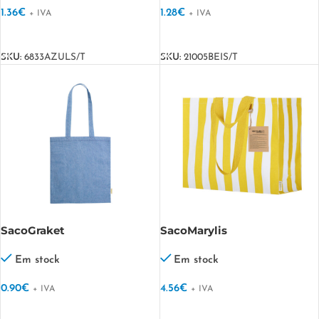
1.36
€
1.28
€
+ IVA
+ IVA
VER OPÇÕES
VER OPÇÕES
SKU:
6833AZULS/T
SKU:
21005BEIS/T
SacoGraket
SacoMarylis
Em stock
Em stock
0.90
€
4.56
€
+ IVA
+ IVA
VER OPÇÕES
VER OPÇÕES