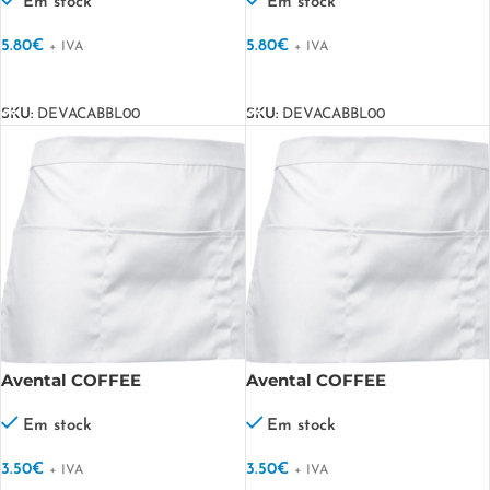
Em stock
Em stock
5.80
€
5.80
€
+ IVA
+ IVA
VER OPÇÕES
VER OPÇÕES
SKU:
DEVACABBL00
SKU:
DEVACABBL00
Avental COFFEE
Avental COFFEE
Em stock
Em stock
3.50
€
3.50
€
+ IVA
+ IVA