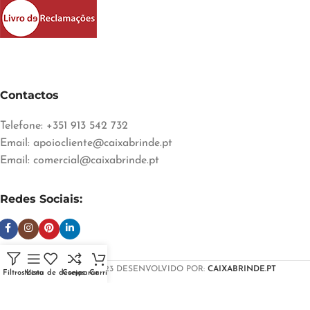
Contactos
Telefone: +351 913 542 732
Email:
apoiocliente@caixabrinde.pt
Email:
comercial@caixabrinde.pt
Redes Sociais:
CAIXABRINDE
2023 DESENVOLVIDO POR:
CAIXABRINDE.PT
Filtros
Menu
Lista de desejos
Comparar
Carrinho