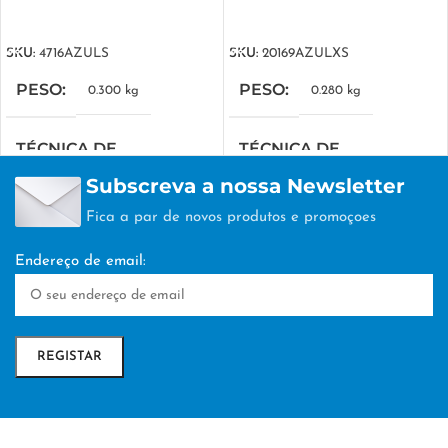
VER OPÇÕES
VER OPÇÕES
SKU:
4716AZULS
SKU:
20169AZULXS
PESO
PESO
0.300 kg
0.280 kg
TÉCNICA DE
TÉCNICA DE
PERSONALIZAÇÃO
PERSONALIZAÇÃO
Subscreva a nossa Newsletter
Fica a par de novos produtos e promoçoes
SERIGRAFIA
SERIGRAFIA
Endereço de email: