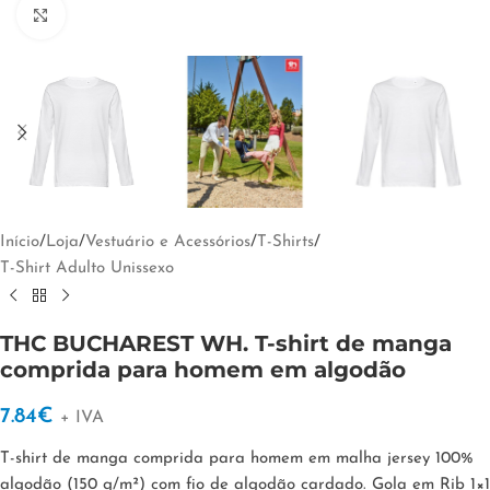
Clique para ampliar
Início
/
Loja
/
Vestuário e Acessórios
/
T-Shirts
/
T-Shirt Adulto Unissexo
THC BUCHAREST WH. T-shirt de manga
comprida para homem em algodão
7.84
€
+ IVA
T-shirt de manga comprida para homem em malha jersey 100%
algodão (150 g/m²) com fio de algodão cardado. Gola em Rib 1×1