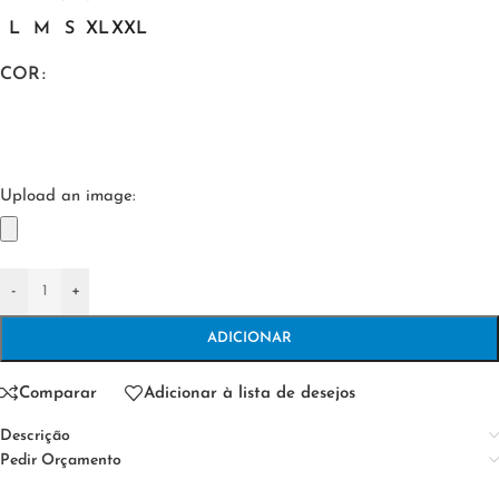
L
M
S
XL
XXL
COR
Upload an image:
-
+
ADICIONAR
Comparar
Adicionar à lista de desejos
Descrição
Pedir Orçamento