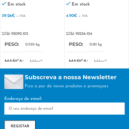
de água
Em stock
Em stock
39.26
€
4.90
€
+ IVA
+ IVA
VER OPÇÕES
VER OPÇÕES
SKU:
92092-103
SKU:
92236-104
PESO
PESO
0.550 kg
0.181 kg
MARCA
MARCA
hi!dea™
hi!dea™
Subscreva a nossa Newsletter
MEDIDA COMBINADA
MEDIDA COMBINADA
Fica a par de novos produtos e promoçoes
280 x 455 x 160 mm
390 x 290 x 80 mm
Endereço de email:
EMBALAGEM
EMBALAGEM
nan
nan
TÉCNICA DE
TÉCNICA DE