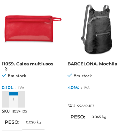
11059. Caixa multiusos
BARCELONA. Mochila
dobrável em 210D ripstop
Em stock
Em stock
0.50
€
4.06
€
+ IVA
+ IVA
VER OPÇÕES
ADICIONAR
SKU:
92669-103
SKU:
11059-105
PESO
0.065 kg
PESO
0.020 kg