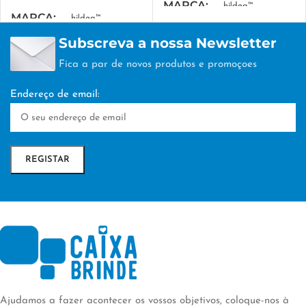
MARCA
hi!dea™
MARCA
hi!dea™
Subscreva a nossa Newsletter
MEDIDA COMBINADA
MEDIDA COMBINADA
Fica a par de novos produtos e promoçoes
295 x 415 x 110 mm
,
Dobrada:
160 x 130 mm
217 x 118 mm
Endereço de email:
EMBALAGEM
EMBALAGEM
nan
nan
TÉCNICA DE
TÉCNICA DE
PERSONALIZAÇÃO
PERSONALIZAÇÃO
Transfer Digital
SERIGRAFIA
Ajudamos a fazer acontecer os vossos objetivos, coloque-nos à