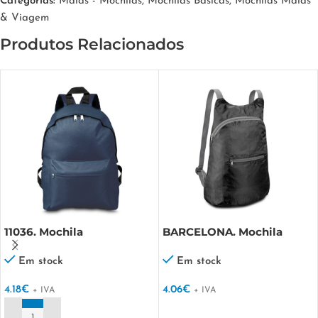
Categorias:
Malas - Mochilas
,
Mochilas Básicas
,
Mochilas Malas
& Viagem
Produtos Relacionados
11036. Mochila
BARCELONA. Mochila
dobrável em 210D ripstop
Em stock
Em stock
4.18
€
4.06
€
+ IVA
+ IVA
VER OPÇÕES