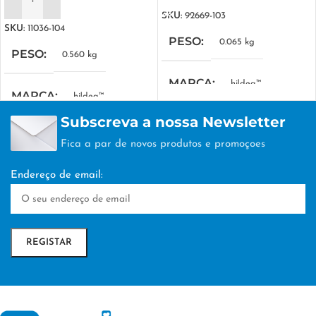
ADICIONAR
SKU:
92669-103
SKU:
11036-104
PESO
0.065 kg
PESO
0.560 kg
MARCA
hi!dea™
MARCA
hi!dea™
Subscreva a nossa Newsletter
MEDIDA COMBINADA
MEDIDA COMBINADA
Fica a par de novos produtos e promoçoes
295 x 415 x 110 mm
,
Dobrada:
160 x 130 mm
310 x 410 x 120 mm
Endereço de email:
EMBALAGEM
EMBALAGEM
nan
nan
TÉCNICA DE
TÉCNICA DE
PERSONALIZAÇÃO
PERSONALIZAÇÃO
Transfer Digital
Transfer Digital