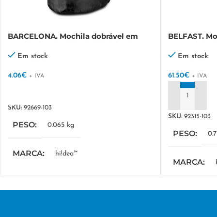
BARCELONA. Mochila dobrável em
BELFAST. Moc
210D ripstop
térmica incl
utilização e
Em stock
Em stock
4.06
€
61.50
€
+ IVA
+ IVA
VER OPÇÕES
ADICIONAR
SKU:
92669-103
SKU:
92315-103
PESO
0.065 kg
PESO
0.
MARCA
hi!dea™
MARCA
MEDIDA COMBINADA
MEDIDA C
295 x 415 x 110 mm
,
Dobrada: 160 x 130
Mochila: 300
mm