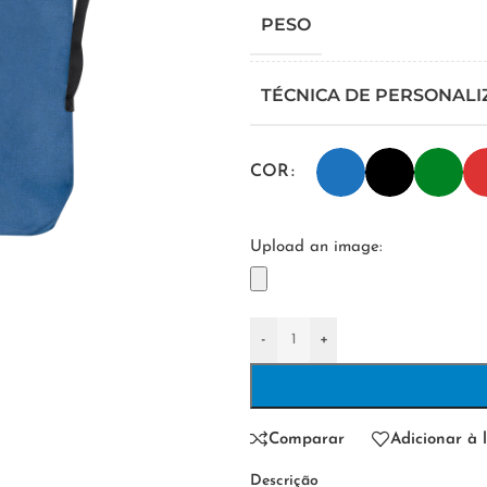
PESO
TÉCNICA DE PERSONAL
COR
Upload an image:
-
+
Comparar
Adicionar à l
Descrição