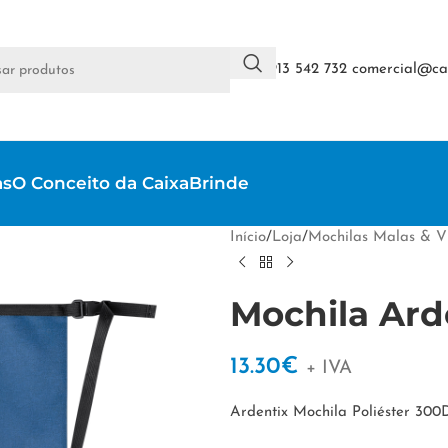
+351 913 542 732
comercial@cai
as
O Conceito da CaixaBrinde
Início
/
Loja
/
Mochilas Malas & 
Mochila Ard
13.30
€
+ IVA
Ardentix Mochila Poliéster 30