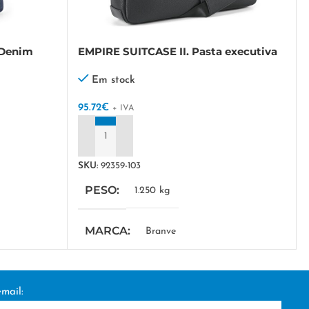
 Denim
EMPIRE SUITCASE II. Pasta executiva
em polipele para portátil 15’6”
Em stock
95.72
€
+ IVA
ADICIONAR
SKU:
92359-103
PESO
1.250 kg
MARCA
Branve
MEDIDA COMBINADA
mail:
Empire Suitcase II: 380 x 280 x 80 mm
,