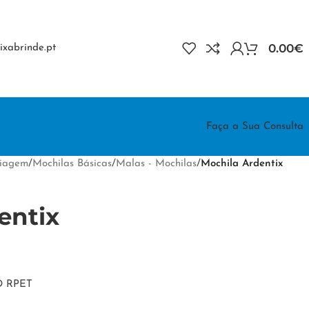
0.00
€
xabrinde.pt
Faça a Sua Consulta
Viagem
/
Mochilas Básicas
/
Malas - Mochilas
/
Mochila Ardentix
entix
0D RPET