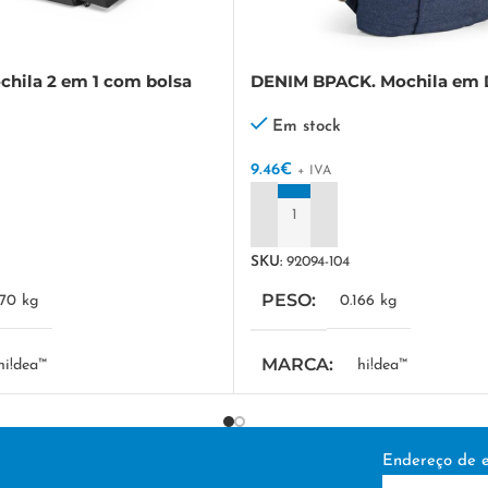
hila 2 em 1 com bolsa
DENIM BPACK. Mochila em
uída que permite a sua
(300 g/m²)
m conjunto ou separado
Em stock
9.46
€
+ IVA
ADICIONAR
SKU:
92094-104
PESO
770 kg
0.166 kg
MARCA
hi!dea™
hi!dea™
OMBINADA
MEDIDA COMBINADA
Endereço de e
 x 460 x 160 mm
,
Bolsa
290 x 400 x 130 mm