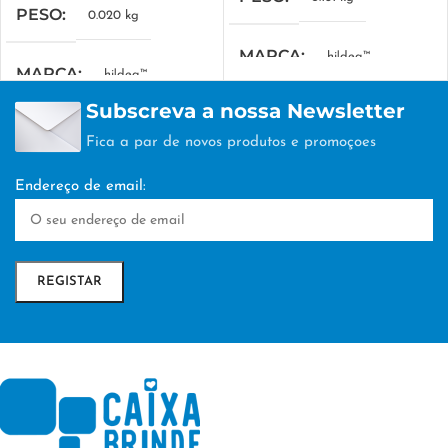
PESO
0.020 kg
MARCA
hi!dea™
MARCA
hi!dea™
Subscreva a nossa Newsletter
MEDIDA COMBINADA
MEDIDA COMBINADA
Fica a par de novos produtos e promoçoes
390 x 290 x 80 mm
217 x 118 mm
Endereço de email:
EMBALAGEM
nan
EMBALAGEM
nan
TÉCNICA DE
TÉCNICA DE
PERSONALIZAÇÃO
PERSONALIZAÇÃO
Transfer Digital
SERIGRAFIA