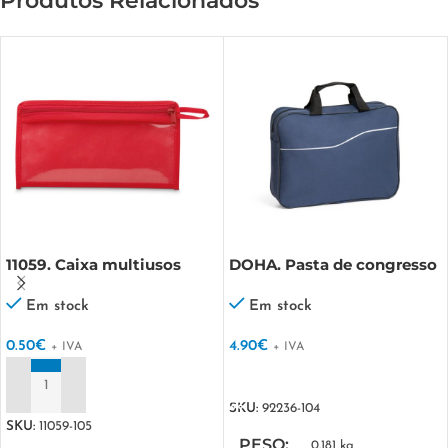
Produtos Relacionados
11059. Caixa multiusos
DOHA. Pasta de congresso
em 600D
Em stock
Em stock
0.50
€
4.90
€
+ IVA
+ IVA
VER OPÇÕES
ADICIONAR
SKU:
92236-104
SKU:
11059-105
PESO
0.181 kg