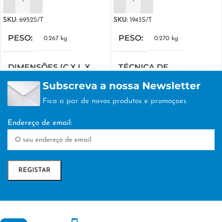
ADICIONAR
ADICIONAR
SKU:
6952S/T
SKU:
1943S/T
PESO
PESO
0.267 kg
0.270 kg
DIMENSÕES (C X L X
TÉCNICA DE
A)
PERSONALIZAÇÃO
Subscreva a nossa Newsletter
Fica a par de novos produtos e promoçoes
31.5 × 32 × 18.5 cm
TAMPOGRAFIA
Endereço de email:
TÉCNICA DE
PERSONALIZAÇÃO
TAMPOGRAFIA