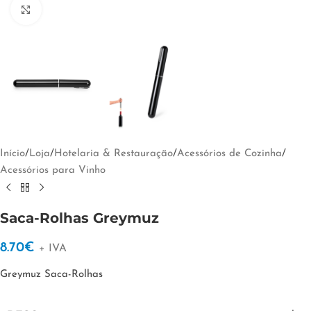
Clique para ampliar
Início
/
Loja
/
Hotelaria & Restauração
/
Acessórios de Cozinha
/
Acessórios para Vinho
Saca-Rolhas Greymuz
8.70
€
+ IVA
Greymuz Saca-Rolhas