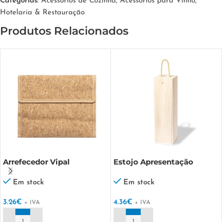
Categorias:
Acessórios de Cozinha
,
Acessórios para Vinho
,
Hotelaria & Restauração
Produtos Relacionados
Arrefecedor Vipal
Estojo Apresentação
Grimbur
Em stock
Em stock
3.26
€
4.36
€
+ IVA
+ IVA