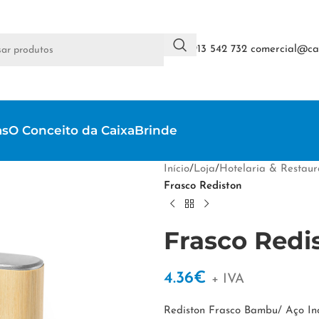
+351 913 542 732
comercial@cai
as
O Conceito da CaixaBrinde
Início
/
Loja
/
Hotelaria & Restau
Frasco Rediston
Frasco Redi
4.36
€
+ IVA
Rediston Frasco Bambu/ Aço In