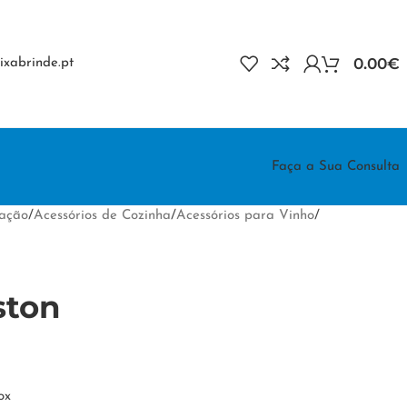
0.00
€
xabrinde.pt
Faça a Sua Consulta
ração
/
Acessórios de Cozinha
/
Acessórios para Vinho
/
ston
ox