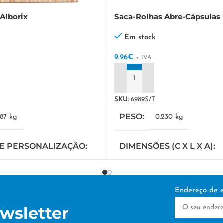
Alborix
Saca-Rolhas Abre-Cápsulas
Em stock
9.96
€
+ IVA
ADICIONAR
SKU:
6989S/T
PESO
287 kg
0.230 kg
DE PERSONALIZAÇÃO
DIMENSÕES (C X L X A)
IA
38 × 19 × 18 cm
Endereço de e
TÉCNICA DE PERSONAL
wsletter