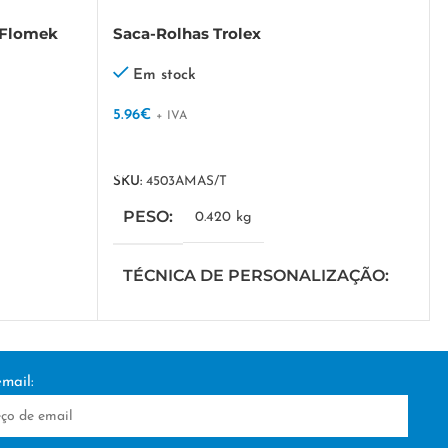
 Flomek
Saca-Rolhas Trolex
Em stock
5.96
€
+ IVA
VER OPÇÕES
SKU:
4503AMAS/T
PESO
0.420 kg
TÉCNICA DE PERSONALIZAÇÃO
TAMPOGRAFIA
mail:
IZAÇÃO