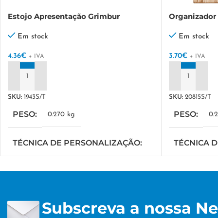
Estojo Apresentação Grimbur
Organizador 
Em stock
Em stock
4.36
€
3.70
€
+ IVA
+ IVA
ADICIONAR
ADICIONAR
SKU:
1943S/T
SKU:
20815S/T
PESO
PESO
0.270 kg
0.
TÉCNICA DE PERSONALIZAÇÃO
TÉCNICA 
TAMPOGRAFIA
TAMPOGRAF
Subscreva a nossa Ne