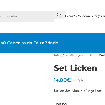
+351 913 542 732
comercial@cai
as
O Conceito da CaixaBrinde
Início
/
Loja
/
Edição Limitada
/
Se
Set Licken
14.00
€
+ IVA
Licken Set Alumínio/ Aço Inox
PESO