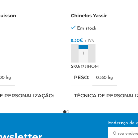
Buisson
Chinelos Yassir
Em stock
8.30
€
+ IVA
ADICIONAR
T
SKU:
1751HOM
PESO
100 kg
0.350 kg
DE PERSONALIZAÇÃO
TÉCNICA DE PERSONAL
IA
TAMPOGRAFIA
Endereço de e
wsletter