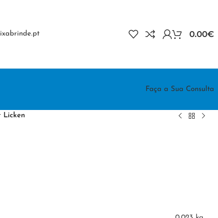
0.00
€
xabrinde.pt
Faça a Sua Consulta
t Licken
0.023 kg