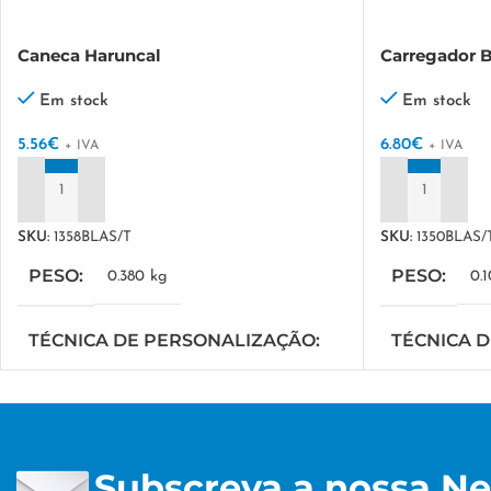
Caneca Haruncal
Carregador 
Em stock
Em stock
5.56
€
6.80
€
+ IVA
+ IVA
ADICIONAR
ADICIONAR
SKU:
1358BLAS/T
SKU:
1350BLAS/
PESO
PESO
0.380 kg
0.
TÉCNICA DE PERSONALIZAÇÃO
TÉCNICA 
TAMPOGRAFIA
TAMPOGRAF
Subscreva a nossa Ne