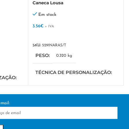
Caneca Lousa
Em stock
3.56
€
+ IVA
VER OPÇÕES
SKU:
5291NARAS/T
PESO
0.320 kg
TÉCNICA DE PERSONALIZAÇÃO
IZAÇÃO
DTF/Serigrafia
mail: