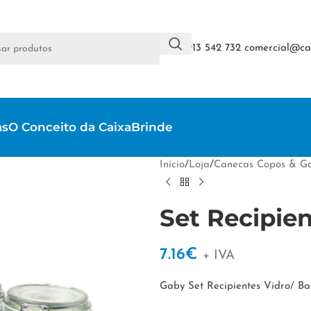
+351 913 542 732
comercial@cai
as
O Conceito da CaixaBrinde
Início
/
Loja
/
Canecas Copos & Ga
Set Recipie
7.16
€
+ IVA
Gaby Set Recipientes Vidro/ B