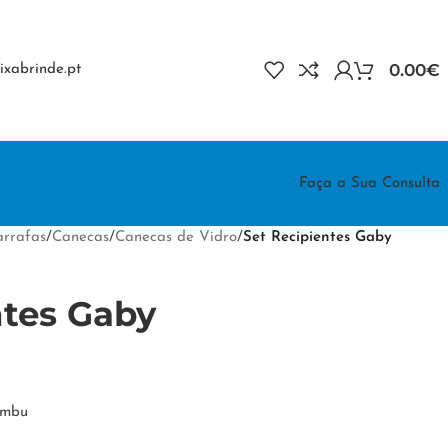
0.00
€
xabrinde.pt
Faça a Sua Consulta
rrafas
/
Canecas
/
Canecas de Vidro
/
Set Recipientes Gaby
ntes Gaby
ambu