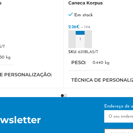
s
Caneca Korpus
Em stock
2.26
€
+ IVA
ADICIONAR
S/T
SKU:
6311BLAS/T
330 kg
PESO
0.440 kg
DE PERSONALIZAÇÃO
TÉCNICA DE PERSONAL
a
DTF/Serigrafia
Endereço de e
wsletter