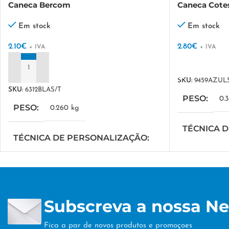
Caneca Bercom
Caneca Cote
Em stock
Em stock
2.10
€
2.80
€
+ IVA
+ IVA
VER OPÇÕES
ADICIONAR
SKU:
9459AZUL
SKU:
6312BLAS/T
PESO
0.
PESO
0.260 kg
TÉCNICA 
TÉCNICA DE PERSONALIZAÇÃO
DTF/Serigrafi
DTF/Serigrafia
Subscreva a nossa Ne
Fica a par de novos produtos e promoçoes