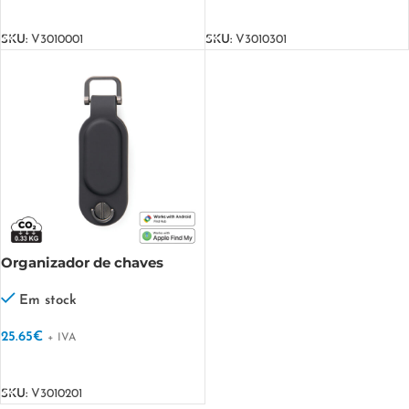
VER OPÇÕES
VER OPÇÕES
SKU:
V3010001
SKU:
V3010301
Organizador de chaves
VINGA Baltimore RCS com
localizador duplo
Em stock
25.65
€
+ IVA
VER OPÇÕES
SKU:
V3010201