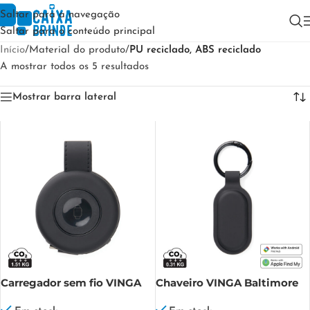
Saltar para a navegação
Saltar para o conteúdo principal
Início
/
Material do produto
/
PU reciclado, ABS reciclado
A mostrar todos os 5 resultados
Mostrar barra lateral
Carregador sem fio VINGA
Chaveiro VINGA Baltimore
Baltimore RCS 15W 2 em 1
RCS ID com localizador