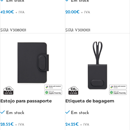
duplo
Em stock
Em stock
42.90
€
20.00
€
+ IVA
+ IVA
VER OPÇÕES
VER OPÇÕES
SKU:
V3080101
SKU:
V3010101
Estojo para passaporte
Etiqueta de bagagem
VINGA Baltimore RCS com
VINGA Baltimore RCS com
localizador duplo
localizador duplo
Em stock
Em stock
28.55
€
24.25
€
+ IVA
+ IVA