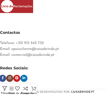
Contactos
Telefone: +351 913 542 732
Email:
apoiocliente@caixabrinde.pt
Email:
comercial@caixabrinde.pt
Redes Sociais:
CAIXABRINDE
2023 DESENVOLVIDO POR:
CAIXABRINDE.PT
Filtros
Menu
Lista de desejos
Comparar
Carrinho