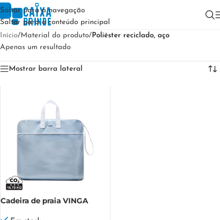
Saltar para a navegação
Saltar para o conteúdo principal
Início
/
Material do produto
/
Poliéster reciclado, aço
Apenas um resultado
Mostrar barra lateral
Cadeira de praia VINGA
Lagoa GRS