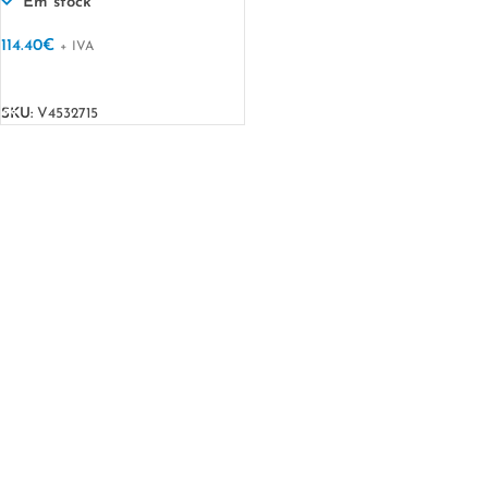
Em stock
114.40
€
+ IVA
VER OPÇÕES
SKU:
V4532715