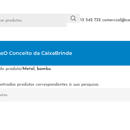
+351 913 542 732
comercial@cai
as
O Conceito da CaixaBrinde
do produto
/
Metal, bambu
ntrados produtos correspondentes à sua pesquisa.