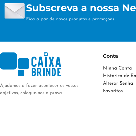
Subscreva a nossa Ne
Fica a par de novos produtos e promoçoes
Conta
Minha Conta
Histórico de 
Alterar Senha
Ajudamos a fazer acontecer os vossos
Favoritos
objetivos, coloque-nos à prova
CAIXABRINDE
2023 DESENVOLVIDO POR:
CAIXABRINDE.PT