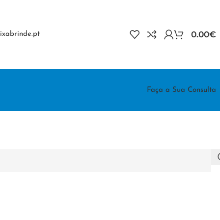
0.00
€
xabrinde.pt
Faça a Sua Consulta