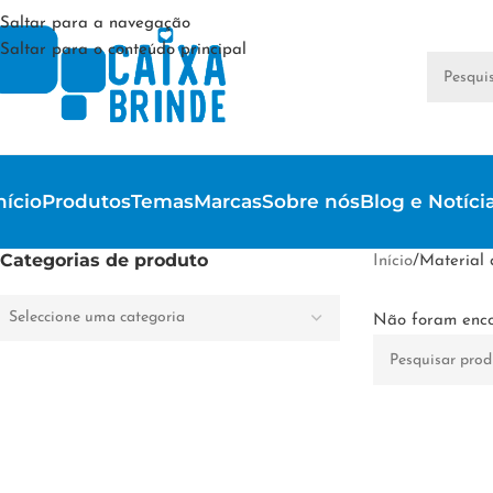
Saltar para a navegação
Saltar para o conteúdo principal
nício
Produtos
Temas
Marcas
Sobre nós
Blog e Notíci
Categorias de produto
Início
/
Material 
Seleccione uma categoria
Não foram enco