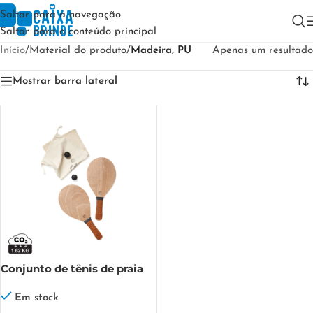
Saltar para a navegação
Saltar para o conteúdo principal
Início
/
Material do produto
/
Madeira, PU
Apenas um resultado
Mostrar barra lateral
Conjunto de tênis de praia
VINGA Colos
Em stock