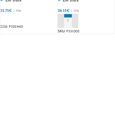
mAh
Em stock
Em stock
35.75
€
28.55
€
+ IVA
+ IVA
VER OPÇÕES
ADICIONAR
SKU:
P322.9401
SKU:
P331.002