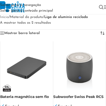
Saltar para a navegação
Saltar para o conteúdo principal
Início
/
Material do produto
/
Liga de alumínio reciclado
A mostrar todos os 2 resultados
Mostrar barra lateral
Bateria magnética sem fio
Subwoofer Swiss Peak RCS
Urban Vitamin Marin 5000
em alumínio reciclado 3W