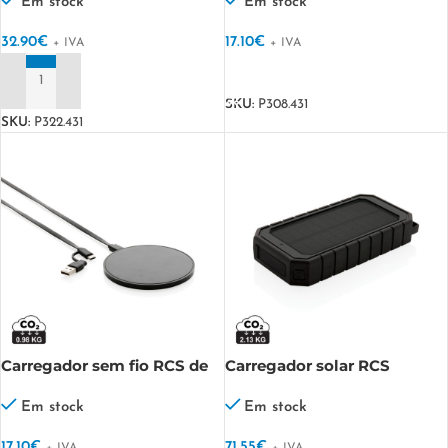
10.000 mAh
15W
Em stock
Em stock
32.90
€
17.10
€
+ IVA
+ IVA
VER OPÇÕES
ADICIONAR
SKU:
P308.431
SKU:
P322.431
Carregador sem fio RCS de
Carregador solar RCS
plástico reciclado 10W
plástico reciclado 10.000
mAh 10W
Em stock
Em stock
17.10
€
71.55
€