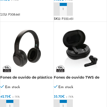
+ IVA
+ IVA
VER OPÇÕES
ADICIONAR
SKU:
P308.661
SKU:
P322.451
Fones de ouvido de plástico
Fones de ouvido TWS de
reciclado padrão RCS
plástico reciclado padrão
RCS
Em stock
Em stock
42.75
€
35.70
€
+ IVA
+ IVA