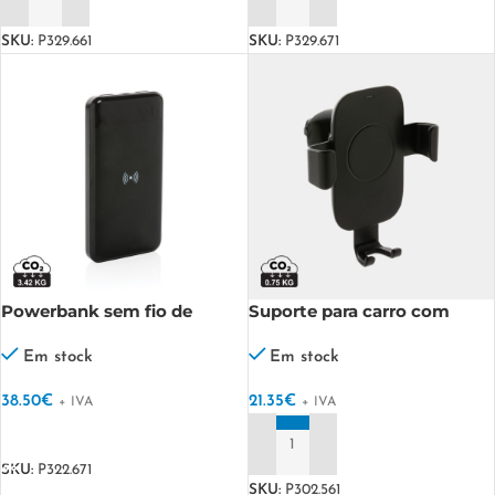
ADICIONAR
ADICIONAR
SKU:
P329.661
SKU:
P329.671
Powerbank sem fio de
Suporte para carro com
plástico reciclado padrão
carregamento sem fio RCS
RCS
reciclado de 10 W
Em stock
Em stock
38.50
€
21.35
€
+ IVA
+ IVA
VER OPÇÕES
ADICIONAR
SKU:
P322.671
SKU:
P302.561