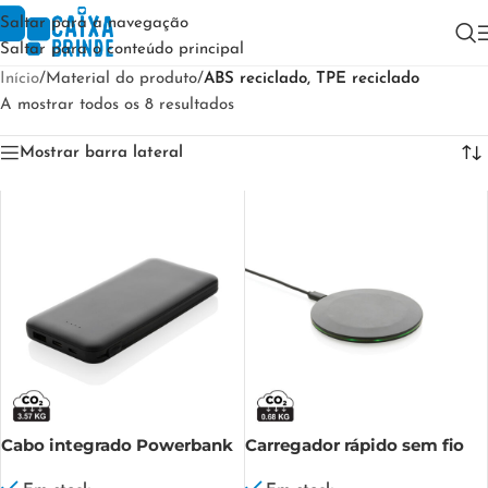
Saltar para a navegação
Saltar para o conteúdo principal
Início
/
Material do produto
/
ABS reciclado, TPE reciclado
A mostrar todos os 8 resultados
Mostrar barra lateral
Cabo integrado Powerbank
Carregador rápido sem fio
RCS de plástico reciclado de
de plástico reciclado RCS