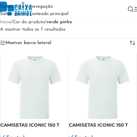
Saltar para a navegação
Saltar para o conteúdo principal
Início
/
Cor do produto
/
verde pinho
A mostrar todos os 7 resultados
Mostrar barra lateral
CAMISETAS ICONIC 150 T
CAMISETAS ICONIC 150 T
FRUIT
Kids FRUIT