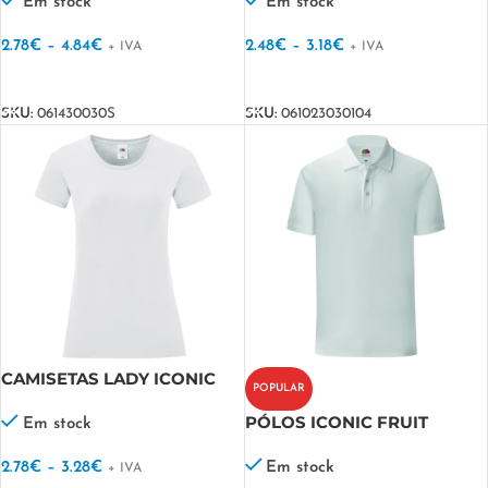
Em stock
Em stock
2.78
€
–
4.84
€
2.48
€
–
3.18
€
+ IVA
+ IVA
VER OPÇÕES
VER OPÇÕES
SKU:
061430030S
SKU:
061023030104
CAMISETAS LADY ICONIC
POPULAR
150 T FRUIT
PÓLOS ICONIC FRUIT
Em stock
2.78
€
–
3.28
€
Em stock
+ IVA