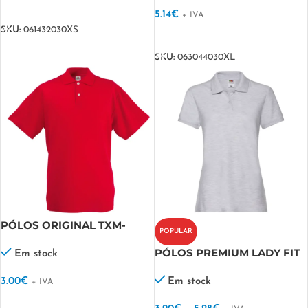
VER OPÇÕES
5.14
€
+ IVA
SKU:
061432030XS
VER OPÇÕES
SKU:
063044030XL
PÓLOS ORIGINAL TXM-
POPULAR
OUTLET FRUIT
PÓLOS PREMIUM LADY FIT
Em stock
OUTLET FRUIT
3.00
€
Em stock
+ IVA
VER OPÇÕES