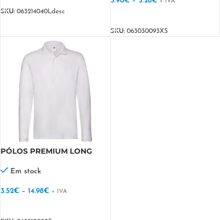
3.90
€
–
5.28
€
+ IVA
SKU:
063214040Ldesc
VER OPÇÕES
SKU:
063030093XS
PÓLOS PREMIUM LONG
SLEEVE FRUIT
Em stock
3.52
€
–
14.98
€
+ IVA
VER OPÇÕES