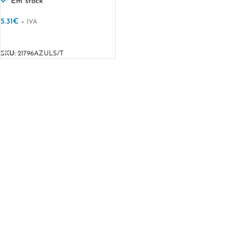
Em stock
5.31
€
+ IVA
VER OPÇÕES
SKU:
21796AZULS/T