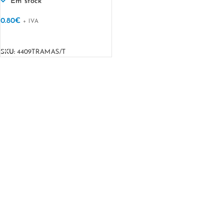
Em stock
0.80
€
+ IVA
VER OPÇÕES
SKU:
4409TRAMAS/T