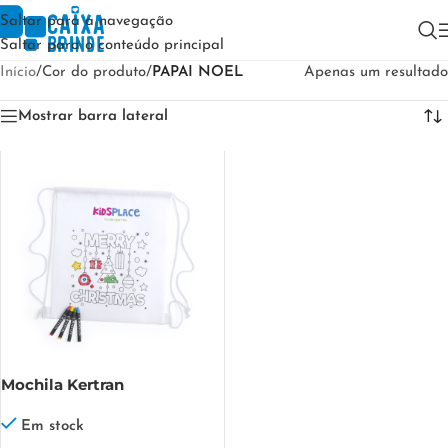
Saltar para a navegação
Saltar para o conteúdo principal
Início
/
Cor do produto
/
PAPAI NOEL
Apenas um resultado
Mostrar barra lateral
Mochila Kertran
Em stock