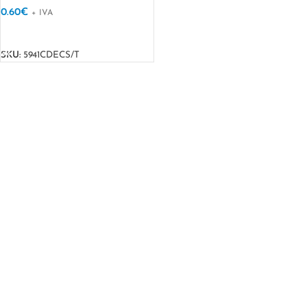
0.60
€
+ IVA
VER OPÇÕES
SKU:
5941CDECS/T