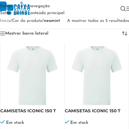
Saltar para a navegação
Saltar para o conteúdo principal
Início
/
Cor do produto
/
neomint
A mostrar todos os 5 resultados
Mostrar barra lateral
CAMISETAS ICONIC 150 T
CAMISETAS ICONIC 150 T
FRUIT
Kids FRUIT
Em stock
Em stock