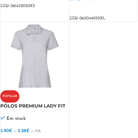
SKU:
061432030XS
VER OPÇÕES
SKU:
063044030XL
POPULAR
PÓLOS PREMIUM LADY FIT
OUTLET FRUIT
Em stock
3.90
€
–
5.28
€
+ IVA