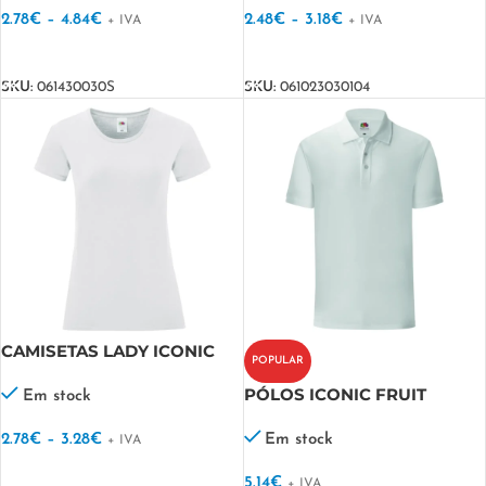
2.78
€
–
4.84
€
2.48
€
–
3.18
€
+ IVA
+ IVA
VER OPÇÕES
VER OPÇÕES
SKU:
061430030S
SKU:
061023030104
CAMISETAS LADY ICONIC
POPULAR
150 T FRUIT
PÓLOS ICONIC FRUIT
Em stock
2.78
€
–
3.28
€
Em stock
+ IVA
VER OPÇÕES
5.14
€
+ IVA