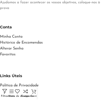
Ajudamos a fazer acontecer os vossos objetivos, coloque-nos à
prova
Conta
Minha Conta
Histórico de Encomendas
Alterar Senha
Favoritos
Links Úteis
Política de Privacidade
Política de Cookies
Filtros
Menu
Lista de desejos
Comparar
Carrinho
Termos e Condições