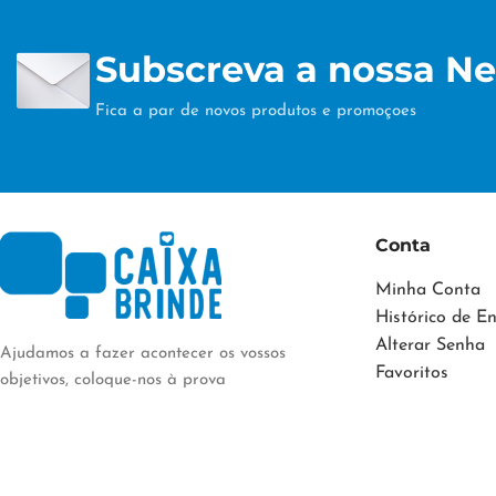
Subscreva a nossa Ne
Fica a par de novos produtos e promoçoes
Conta
Minha Conta
Histórico de 
Alterar Senha
Ajudamos a fazer acontecer os vossos
Favoritos
objetivos, coloque-nos à prova