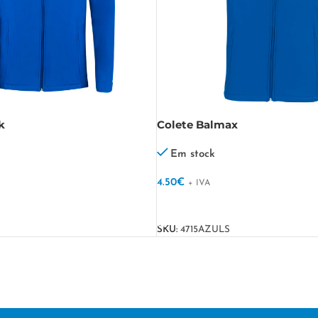
k
Colete Balmax
Em stock
4.50
€
+ IVA
VER OPÇÕES
SKU:
4715AZULS