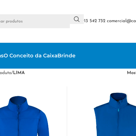
+351 913 542 732
comercial@cai
as
O Conceito da CaixaBrinde
oduto
/
LIMA
Mos