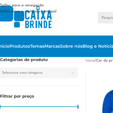
Saltar para a navegação
Saltar para o conteúdo principal
nício
Produtos
Temas
Marcas
Sobre nós
Blog e Notíci
Categorias de produto
Início
/
Cor do pr
Seleccione uma categoria
Filtrar por preço