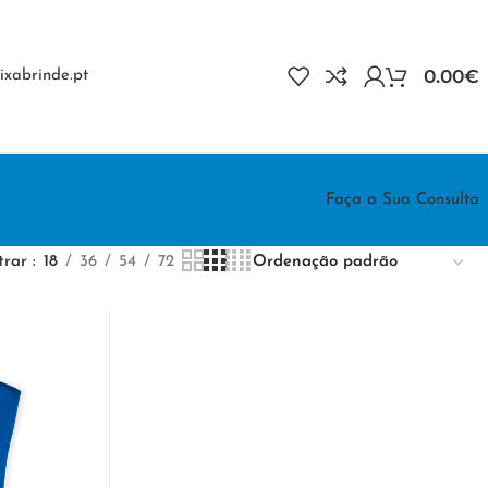
0.00
€
xabrinde.pt
Faça a Sua Consulta
trar
18
36
54
72