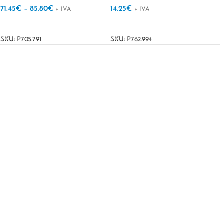
71.45
€
–
85.80
€
14.25
€
+ IVA
+ IVA
VER OPÇÕES
VER OPÇÕES
SKU:
P705.791
SKU:
P762.994