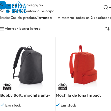
Saltar para a navegação
Saltar para o conteúdo principal
Início
/
Cor do produto
/
lavanda
A mostrar todos os 2 resultados
Mostrar barra lateral
Bobby Soft, mochila anti-
Mochila de lona Impact
roubo
Aware™ de 285 g/m²
Em stock
Em stock