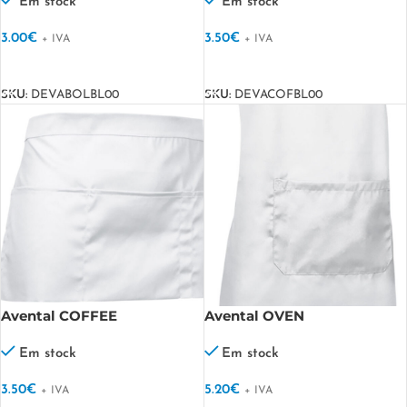
Em stock
Em stock
3.00
€
3.50
€
+ IVA
+ IVA
VER OPÇÕES
VER OPÇÕES
SKU:
DEVABOLBL00
SKU:
DEVACOFBL00
Avental COFFEE
Avental OVEN
Em stock
Em stock
3.50
€
5.20
€
+ IVA
+ IVA