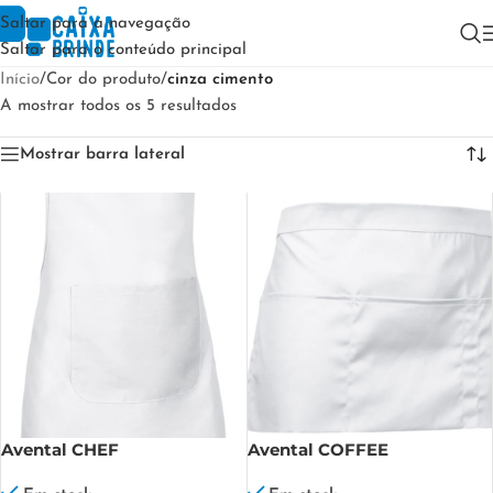
Saltar para a navegação
Saltar para o conteúdo principal
Início
/
Cor do produto
/
cinza cimento
A mostrar todos os 5 resultados
Mostrar barra lateral
Avental CHEF
Avental COFFEE