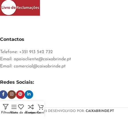
Contactos
Telefone: +351 913 542 732
Email:
apoiocliente@caixabrinde.pt
Email:
comercial@caixabrinde.pt
Redes Sociais:
CAIXABRINDE
2023 DESENVOLVIDO POR:
CAIXABRINDE.PT
Filtros
Menu
Lista de desejos
Comparar
Carrinho