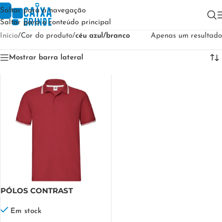
Saltar para a navegação
Saltar para o conteúdo principal
Início
/
Cor do produto
/
céu azul/branco
Apenas um resultado
Mostrar barra lateral
PÓLOS CONTRAST
(discontinued) FRUIT
Em stock