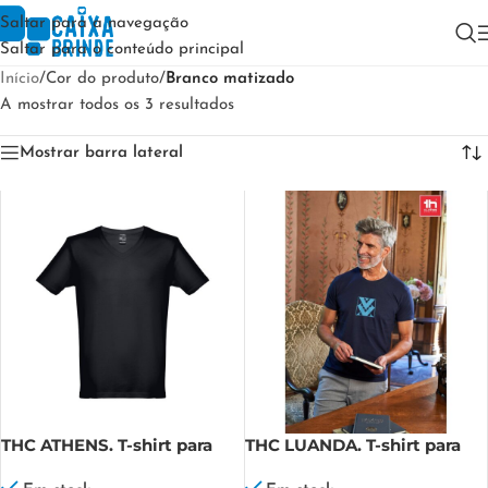
Saltar para a navegação
Saltar para o conteúdo principal
Início
/
Cor do produto
/
Branco matizado
A mostrar todos os 3 resultados
Mostrar barra lateral
THC ATHENS. T-shirt para
THC LUANDA. T-shirt para
homem
homem em formato tubular