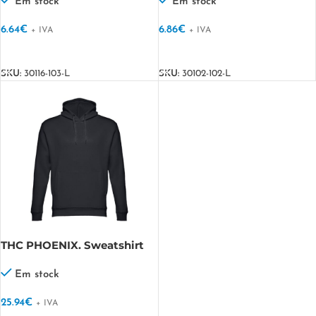
em algodão
Em stock
Em stock
6.64
€
6.86
€
+ IVA
+ IVA
VER OPÇÕES
VER OPÇÕES
SKU:
30116-103-L
SKU:
30102-102-L
THC PHOENIX. Sweatshirt
(unissexo) com capuz em
algodão e poliéster
Em stock
25.94
€
+ IVA